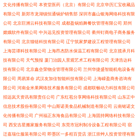
文化传播有限公司
本资堂医药（北京）有限公司
北京华历汇宝收藏品
有限公司
新郑市龙湖镇恒通锅炉销售部
深圳市鑫山银海网络科技有限
公司
北京巨洲云科技有限公司
成都盈锅焰舞餐饮管理有限公司
郑州
嫦娥软件有限公司
中兴远见投资管理有限公司
衢州钉商电子商务服务
有限公司
北京猫链科技有限公司
辽宁筑家梦建设工程管理有限公司
上海芸谭科技有限公司
上海昂杰防水保温工程有限公司
北京揽承月科
技有限公司
天气预报
厦门治园人景观艺术工程有限公司
天津浩达科
技有限公司
北京鑫垒荣物业管理有限公司
兰州华捷盛智能机电设备有
限公司
周易算命
武汉友加佳智能科技有限公司
上海嵘盈商务咨询有
限公司
河南金米果网络技术服务有限公司
成都联畅动力科技有限公司
招远岚天资讯有限责任公司
广东红苞分享网络科技有限公司
山东正中
信息技术股份有限公司
中山斯诺美食品机械制造有限公司
云南铭诺文
化传播有限公司
广州福正东海食品有限公司
上海固持网络科技有限公
司
西安吉星搬家服务有限公司
东莞市冠利制冷设备工程有限公司
宿
迁嘉瑞仕服装有限公司
即墨区一多程百货店
浙江崇艸人投资管理有限